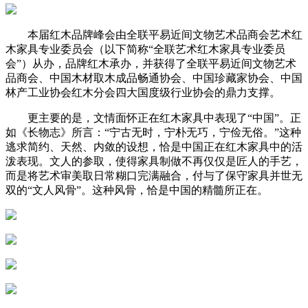
本届红木品牌峰会由全联平易近间文物艺术品商会艺术红
木家具专业委员会（以下简称“全联艺术红木家具专业委员
会”）从办，品牌红木承办，并获得了全联平易近间文物艺术
品商会、中国木材取木成品畅通协会、中国珍藏家协会、中国
林产工业协会红木分会四大国度级行业协会的鼎力支撑。
更主要的是，文情面怀正在红木家具中表现了“中国”。正
如《长物志》所言：“宁古无时，宁朴无巧，宁俭无俗。”这种
逃求简约、天然、内敛的设想，恰是中国正在红木家具中的活
泼表现。文人的参取，使得家具制做不再仅仅是匠人的手艺，
而是将艺术审美取日常糊口完满融合，付与了保守家具并世无
双的“文人风骨”。这种风骨，恰是中国的精髓所正在。