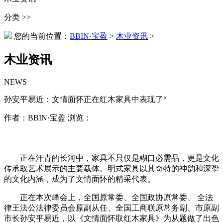
分类 >>
您的当前位置：
BBIN·宝盈
>
木业资讯
>
木业资讯
NEWS
孙安平易近：文情面怀正在红木家具中表现了“
作者：BBIN·宝盈 浏览：
正在汗青的长河中，家具不只仅是糊口必需品，更是文化
传承取艺术展示的主要载体。明式家具以其奇特的神韵和深挚
的文化内涵，成为了文情面怀的精采代表。
正在本次峰会上，全国原常委、全国政协原常委、 全法
律王法公法律委员会原副从任、全国工商联原常务副、市原副
市长孙安平易近，以《文情面怀取红木家具》为从题做了出色